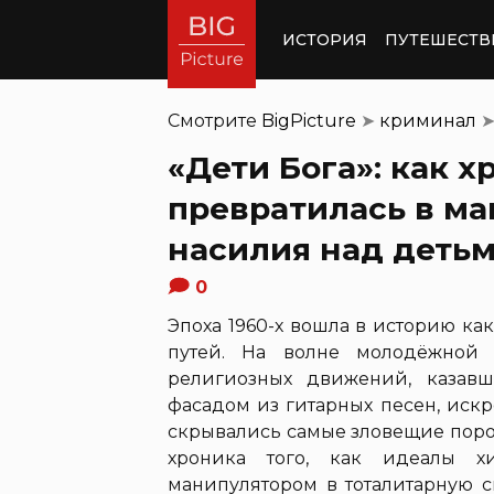
ИСТОРИЯ
ПУТЕШЕСТВ
Смотрите
BigPicture
➤
криминал
«Дети Бога»: как х
превратилась в ма
насилия над деть
0
Эпоха 1960-х вошла в историю к
путей. На волне молодёжной 
религиозных движений, казавш
фасадом из гитарных песен, иск
скрывались самые зловещие поро
хроника того, как идеалы х
манипулятором в тоталитарную с