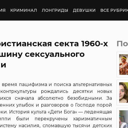
ИЯ
КРИМИНАЛ
ЛОНГРИДЫ
ДЕВУШКИ
ВСЕ РУБРИ
➤
ристианская секта 1960-х
По
шину сексуального
ми
ак время пацифизма и поиска альтернативных
контркультуры рождались десятки новых
ихся сначала абсолютно безобидными. За
ренних улыбок и разговоров о Господе порой
ки. История культа «Дети Бога» — леденящая
иппи были перекручены харизматичным
истему насилия, сломавшую тысячи детских