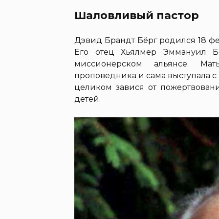
Шаловливый пастор
Дэвид Брандт Бёрг родился 18 фе
Его отец Хьялмер Эммануил Б
миссионерском альянсе. Ма
проповедника и сама выступала с
целиком завися от пожертвован
детей.