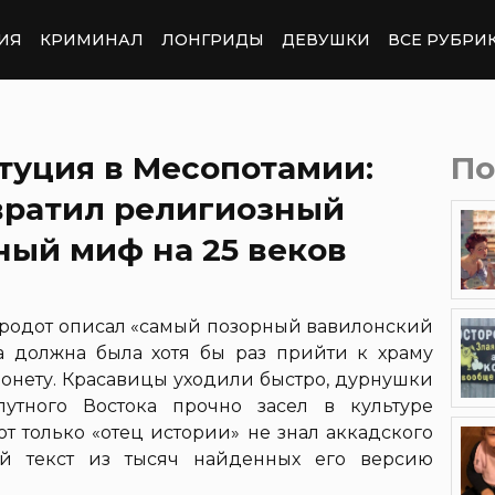
ИЯ
КРИМИНАЛ
ЛОНГРИДЫ
ДЕВУШКИ
ВСЕ РУБРИ
туция в Месопотамии:
По
вратил религиозный
ный миф на 25 веков
Геродот описал «самый позорный вавилонский
 должна была хотя бы раз прийти к храму
монету. Красавицы уходили быстро, дурнушки
путного Востока прочно засел в культуре
от только «отец истории» не знал аккадского
й текст из тысяч найденных его версию