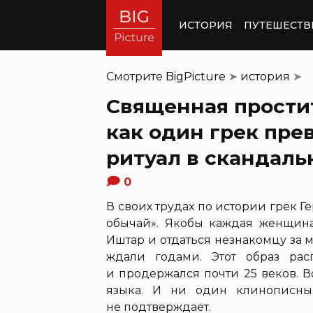
ИСТОРИЯ
ПУТЕШЕСТВ
Смотрите
BigPicture
➤
история
➤
Священная прости
как один грек пре
ритуал в скандаль
0
В своих трудах по истории грек 
обычай». Якобы каждая женщина
Иштар и отдаться незнакомцу за 
ждали годами. Этот образ рас
и продержался почти 25 веков. В
языка. И ни один клинописны
не подтверждает.