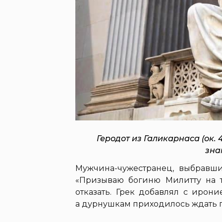
Геродот из Галикарнаса (ок. 4
зна
Мужчина-чужестранец, выбравши
«Призываю богиню Милитту на т
отказать. Грек добавлял с ирон
а дурнушкам приходилось ждать п