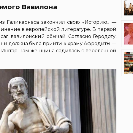
емого Вавилона
т из Галикарнаса закончил свою «Историю» —
чинение в европейской литературе. В первой
исал вавилонский обычай. Согласно Геродоту,
изни должна была прийти к храму Афродиты —
и Иштар. Там женщина садилась с верёвочной