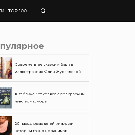
КИ
TOP 100
Поиск
пулярное
Современные сказки и быль в
иллюстрациях Юлии Журавлевой
16 табличек от хозяев с прекрасным
чувством юмора
20 находчивых детей, хитрости
которым точно не занимать