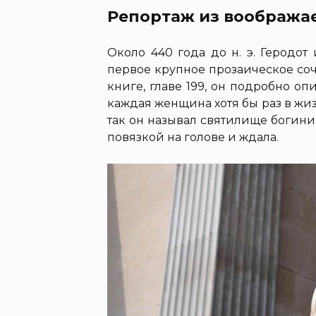
Репортаж из вообража
Около 440 года до н. э. Геродо
первое крупное прозаическое со
книге, главе 199, он подробно оп
каждая женщина хотя бы раз в ж
так он называл святилище богин
повязкой на голове и ждала.