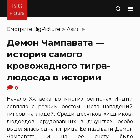
Поиск
Смотрите
BigPicture
➤
Азия
➤
Демон Чампавата —
история самого
кровожадного тигра-
людоеда в истории
0
Начало XX века во многих регионах Индии
совпало с резким ростом числа нападений
тигров на людей. Среди десятков хищников-
людоедов, орудовавших в джунглях, особо
выделялась одна тигрица. Её называли Демон
Чампавата, и на её счету было