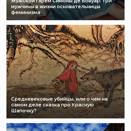
Мужской гарем Симоны де Бовуар: три
мужчины в жизни основательницы
феминизма
Средневековые убийцы, или о чем на
самом деле сказка про Красную
Шапочку?