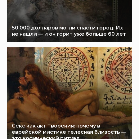
50 000 долларов могли спасти город. Их
не нашли — и он горит уже больше 60 лет
Секс как акт Творения: почему в
еврейской мистике телесная близость —
это космический ритуал