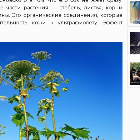
новского в том, что его сок не жжёт сразу.
се части растения — стебель, листья, корни
ны. Это органические соединения, которые
тельность кожи к ультрафиолету. Эффект
.