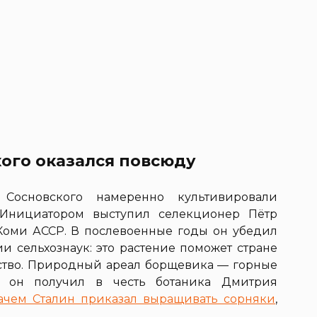
ого оказался повсюду
Сосновского намеренно культивировали
 Инициатором выступил селекционер Пётр
Коми АССР. В послевоенные годы он убедил
и сельхознаук: это растение поможет стране
ство. Природный ареал борщевика — горные
ие он получил в честь ботаника Дмитрия
ачем Сталин приказал выращивать сорняки
,