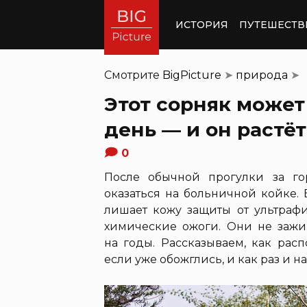
ИСТОРИЯ
ПУТЕШЕСТВ
Смотрите
BigPicture
➤
природа
➤
Этот сорняк может
день — и он растё
0
После обычной прогулки за г
оказаться на больничной койке.
лишает кожу защиты от ультрафи
химические ожоги. Они не заж
на годы. Рассказываем, как распо
если уже обожглись, и как раз и н