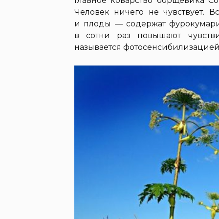
Главное коварство борщевика Сос
Человек ничего не чувствует. В
и плоды — содержат фурокумари
в сотни раз повышают чувстви
называется фотосенсибилизацией