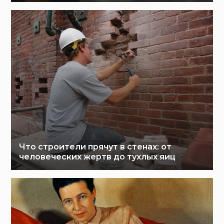
Что строители прячут в стенах: от
человеческих жертв до тухлых яиц