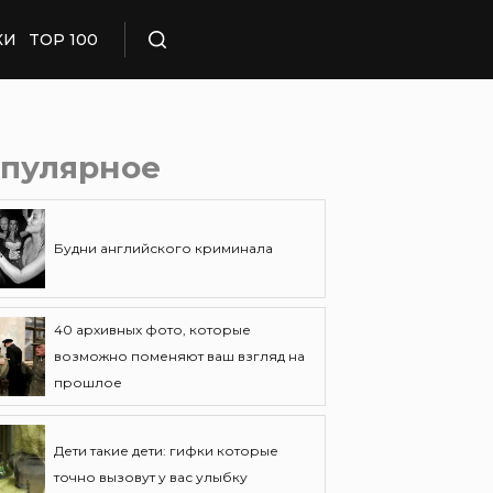
КИ
TOP 100
Поиск
пулярное
Будни английского криминала
40 архивных фото, которые
возможно поменяют ваш взгляд на
прошлое
Дети такие дети: гифки которые
точно вызовут у вас улыбку