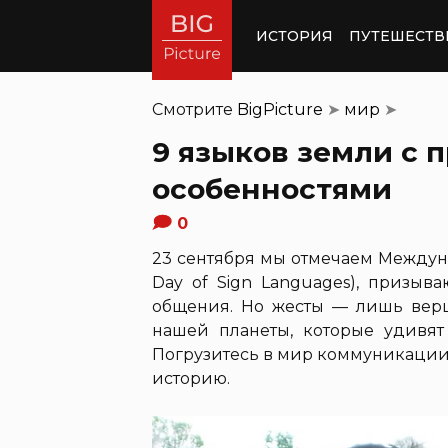
ИСТОРИЯ
ПУТЕШЕСТВ
Смотрите
BigPicture
➤
мир
➤
9 языков земли с
особенностями
0
23 сентября мы отмечаем Междуна
Day of Sign Languages), призыв
общения. Но жесты — лишь верши
нашей планеты, которые удивя
Погрузитесь в мир коммуникации,
историю.