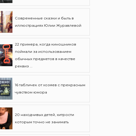
Современные сказки и быль в
иллюстрациях Юлии Журавлевой
22 примера, когда киношников
поймали за использованием
обычных предметов в качестве
реквиз ...
16 табличек от хозяев с прекрасным
чувством юмора
20 находчивых детей, хитрости
которым точно не занимать