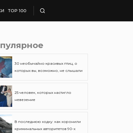
КИ
TOP 100
Поиск
пулярное
30 необычайно красивых птиц, о
которых вы, возможно, не слышали
25 человек, которых настигло
невезение
В последнюю ходку: как хоронили
криминальных авторитетов 90-х