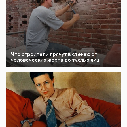
Что строители прячут в стенах: от
человеческих жертв до тухлых яиц