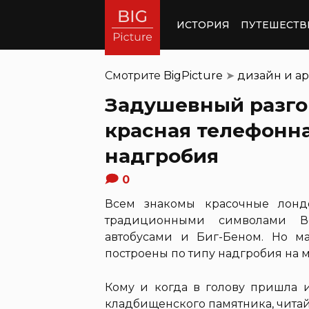
ИСТОРИЯ
ПУТЕШЕСТВ
Смотрите
BigPicture
➤
дизайн и ар
Задушевный разго
красная телефонна
надгробия
0
Всем знакомы красочные лонд
традиционными символами В
автобусами и Биг-Беном. Но ма
построены по типу надгробия на м
Кому и когда в голову пришла 
кладбищенского памятника, читай