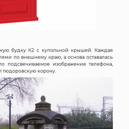
ьную будку К2 с купольной крышей. Каждая
лями по внешнему краю, а основа оставалась
ло подсвечиваемое изображение телефона,
л тюдоровскую корону.