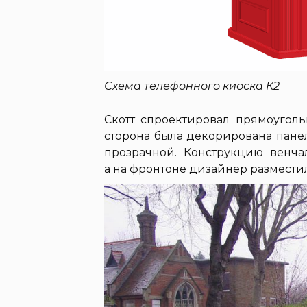
Схема телефонного киоска К2
Скотт спроектировал прямоугол
сторона была декорирована пане
прозрачной. Конструкцию венча
а на фронтоне дизайнер размести