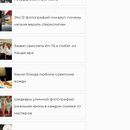
Эти 12 фотографий покажут, почему
нельзя верить стереотипам
Захват самолета Ил-76 и побег из
Кандагара
Какие блюда любили советские
вожди
Шедевры уличной фотографии:
реальная жизнь в каждом снимке от
мастеров