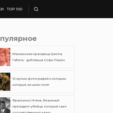
КИ
TOP 100
Поиск
пулярное
Итальянская красавица Шилла
Габель - дублерша Софи Лорен
10 жутких фотографий и истории,
которые за ними стоят
Франсиско Нгема, безумный
президент-убийца, который съел
государственную казну