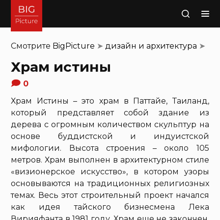
Поиск
Смотрите
BigPicture
➤
дизайн и архитектура
➤
Храм истины
0
Храм Истины – это храм в Паттайе, Таиланд,
который представляет собой здание из
дерева с огромным количеством скульптур на
основе буддистской и индуистской
мифологии. Высота строения – около 105
метров. Храм выполнен в архитектурном стиле
«визионерское искусство», в котором узоры
основываются на традиционных религиозных
темах. Весь этот строительный проект начался
как идея тайского бизнесмена Лека
Вирияфанта в 1981 году. Храм еще не закончен,