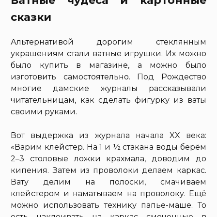
Ватные чудеса и картонные
сказки
Альтернативой дорогим стеклянным
украшениям стали ватные игрушки. Их можно
было купить в магазине, а можно было
изготовить самостоятельно. Под Рождество
многие дамские журналы рассказывали
читательницам, как сделать фигурку из ваты
своими руками.
Вот выдержка из журнала начала XX века:
«Варим клейстер. На 1 и ½ стакана воды берём
2–3 столовые ложки крахмала, доводим до
кипения. Затем из проволоки делаем каркас.
Вату делим на полоски, смачиваем
клейстером и наматываем на проволоку. Ещё
можно использовать технику папье-маше. То
есть наклеивать на каркас смоченные в