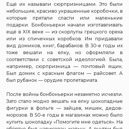
Ещё их называли сюрпризницами. Это были
небольшие, красиво украшенные коробочки, в
которые прятали сласти или маленькие
подарки. Бонбоньерки начали изготавливать
ещё в XIX веке — из скорлупы грецкого ореха
или из спичечных коробков. Им придавали
вид домиков, книг, барабанов. В 30-е годы их
тоже вешали на елку, но оформляли в
соответствии с советской идеологией. Была,
например, сюрпризница — почтовый ящик.
Был домик с красным флагом — райсовет. А
был рубанок — орудие пролетариата.
После войны бонбоньерки незаметно исчезли.
Зато стало модно вешать на елку шоколадные
фигурки в фольге — зайцев, мишек, дедов-
морозов. В 50-е годы в магазинах можно было
купить шоколадку «Помогите мне одеться». На
обёртке был нарисован малыш. А внутри был