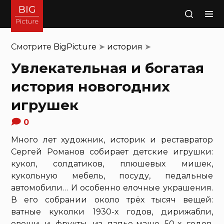
Поиск
Смотрите
BigPicture
➤
история
➤
Увлекательная и богатая
история новогодних
игрушек
0
Много лет художник, историк и реставратор
Сергей Романов собирает детские игрушки:
кукол, солдатиков, плюшевых мишек,
кукольную мебель, посуду, педальные
автомобили… И особенно елочные украшения.
В его собрании около трёх тысяч вещей:
ватные куколки 1930-х годов, дирижабли,
овощи и фрукты из папье-маше 50-х годов,