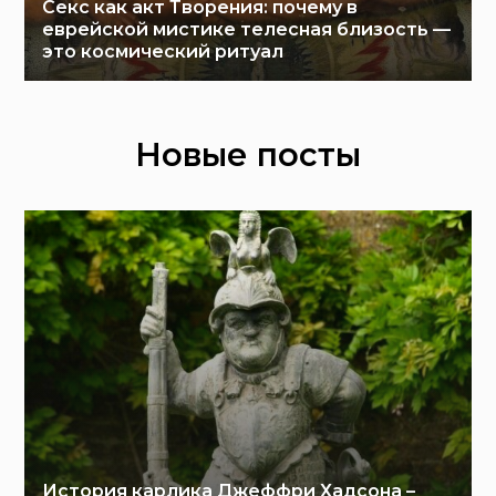
Секс как акт Творения: почему в
еврейской мистике телесная близость —
это космический ритуал
Новые посты
История карлика Джеффри Хадсона –