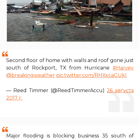
Second floor of home with walls and roof gone just
south of Rockport, TX from Hurricane
#Harvey
@breakingweather
pic.twitter.com/RHXxcaGUkI
— Reed Timmer (@ReedTimmerAccu)
26 августа
2017 г.
Major flooding is blocking business 35 south of