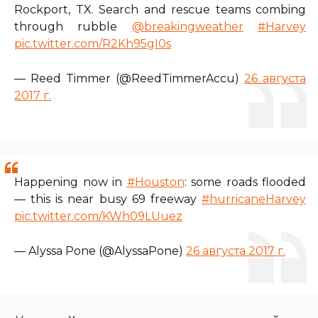
Rockport, TX. Search and rescue teams combing
through rubble
@breakingweather
#Harvey
pic.twitter.com/R2Kh95gI0s
— Reed Timmer (@ReedTimmerAccu)
26 августа
2017 г.
Happening now in
#Houston
: some roads flooded
— this is near busy 69 freeway
#hurricaneHarvey
pic.twitter.com/KWh09LUuez
— Alyssa Pone (@AlyssaPone)
26 августа 2017 г.