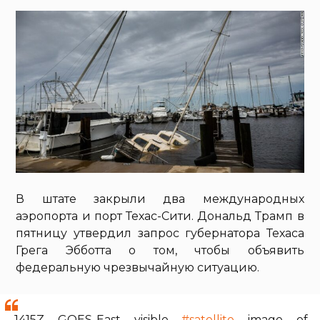
В штате закрыли два международных
аэропорта и порт Техас-Сити. Дональд Трамп в
пятницу утвердил запрос губернатора Техаса
Грега Эбботта о том, чтобы объявить
федеральную чрезвычайную ситуацию.
1415Z GOES-East visible
#satellite
image of