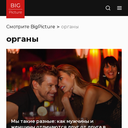
Поиск
Смотрите
BigPicture
➤
органы
органы
Мы такие разные: как мужчины и
женщины отличаются друг от друга в