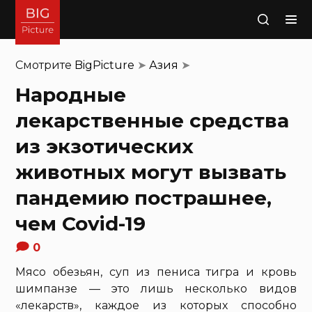
Поиск
Смотрите
BigPicture
➤
Азия
➤
Народные
лекарственные средства
из экзотических
животных могут вызвать
пандемию пострашнее,
чем Covid-19
0
Мясо обезьян, суп из пениса тигра и кровь
шимпанзе — это лишь несколько видов
«лекарств», каждое из которых способно