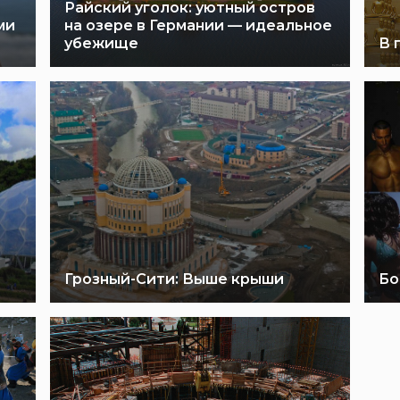
Райский уголок: уютный остров
ми
на озере в Германии — идеальное
убежище
В 
Грозный-Сити: Выше крыши
Бо