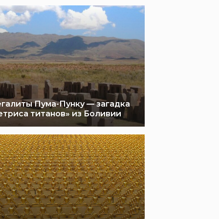
галиты Пума-Пунку — загадка
етриса титанов» из Боливии