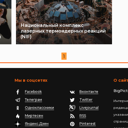
Национальный комплекс
лазерных термоядерных реакций
я
(NIF)
1
Мы в соцсетях
О сай
BigPic
Facebook
Вконтакте
Телеграм
Twitter
Интерне
Одноклассники
Livejournal
редакц
указани
Миртесен
RSS
страниц
Яндекс.Дзен
Pinterest