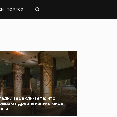
КИ
TOP 100
Поиск
гадки Гёбекли-Тепе: что
рывают древнейшие в мире
ины