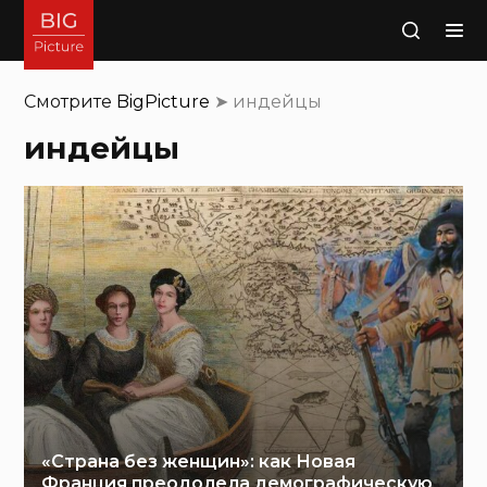
Поиск
Смотрите
BigPicture
➤
индейцы
индейцы
«Страна без женщин»: как Новая
Франция преодолела демографическую