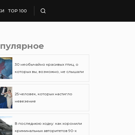
КИ
TOP 100
Поиск
пулярное
30 необычайно красивых птиц, о
которых вы, возможно, не слышали
25 человек, которых настигло
невезение
В последнюю ходку: как хоронили
криминальных авторитетов 90-х