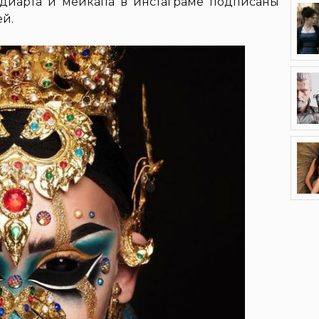
одиарта и мейкапа в инстаграме подписаны
й.