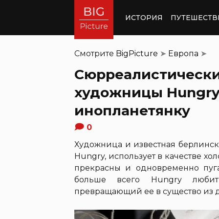
ИСТОРИЯ
ПУТЕШЕСТВ
Смотрите
BigPicture
➤
Европа
➤
Сюрреалистически
художницы Hungry
инопланетянку
0
Художница и известная берлинск
Hungry, использует в качестве хо
прекрасны и одновременно пуга
больше всего Hungry любит
превращающий ее в существо из д