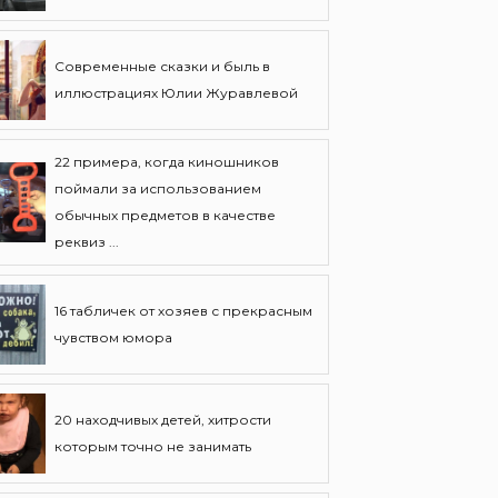
Современные сказки и быль в
иллюстрациях Юлии Журавлевой
22 примера, когда киношников
поймали за использованием
обычных предметов в качестве
реквиз ...
16 табличек от хозяев с прекрасным
чувством юмора
20 находчивых детей, хитрости
которым точно не занимать