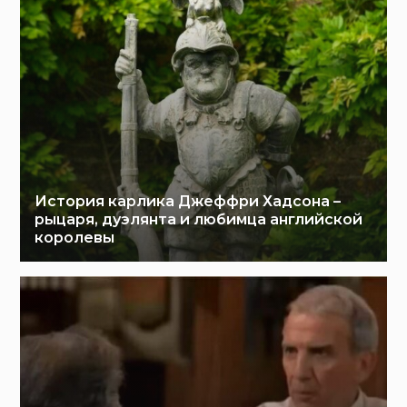
История карлика Джеффри Хадсона –
рыцаря, дуэлянта и любимца английской
королевы