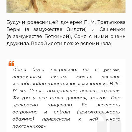
Будучи ровесницей дочерей П. М. Третьякова
Веры (в замужестве Зилоти) и Сашеньки
(в замужестве Боткиной), Соня с ними очень
дружила. Вера Зилоти позже вспоминала:
«Соня была некрасива, но с умным,
энергичным лицом, живая, веселая
и необычайно талантливая к живописи… В 16–
17 лет Соня… похорошела, волосы отросли.
Фигура у нее стала длинная, тонкая. Она
прекрасно танцевала. Ее веселость,
остроумие и entrain (притягательность,
обаяние) привлекали к ней много
поклонников».