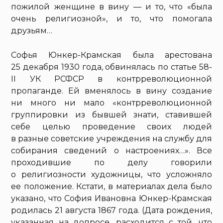
пожилой женщине в вину — и то, что «была
очень религиозной», и то, что помогала
друзьям…
Софья Юнкер-Крамская была арестована
25 декабря 1930 года, обвинялась по статье 58-
II УК РСФСР в контрреволюционной
пропаганде. Ей вменялось в вину создание
ни много ни мало «контрреволюционной
группировки из бывшей знати, ставившей
себе целью проведение своих людей
в разные советские учреждения на службу для
собирания сведений о настроениях…». Все
проходившие по делу говорили
о религиозности художницы, что усложняло
ее положение. Кстати, в материалах дела было
указано, что София Ивановна Юнкер-Крамская
родилась 21 августа 1867 года. (Дата рождения,
указанная на допросе, расходится с той, что