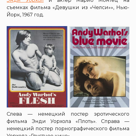
Энди Уорхол
и актер Марио Монтец на
съемках фильма «Девушки из «Челси»», Нью-
Йорк, 1967 год.
Слева — немецкий постер эротического
фильма Энди Уорхола «Плоть». Справа —
немецкий постер порнографического фильма
Уорхола «Грустное кино».