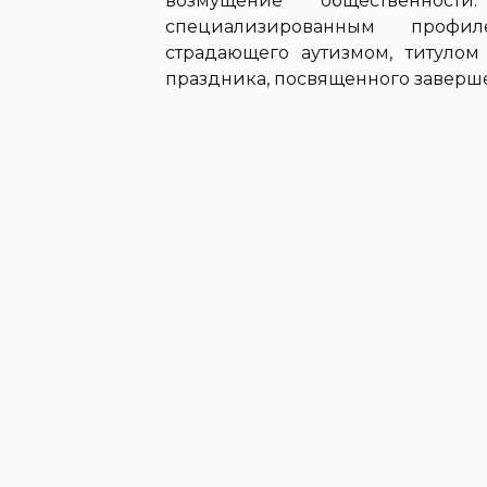
возмущение общественност
специализированным профил
страдающего аутизмом, титуло
праздника, посвященного заверше