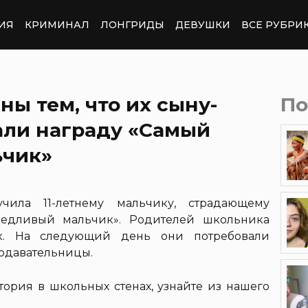
ИЯ
КРИМИНАЛ
ЛОНГРИДЫ
ДЕВУШКИ
ВСЕ РУБРИ
ы тем, что их сыну-
По
али награду «Самый
ьчик»
ила 11-летнему мальчику, страдающему
оедливый мальчик». Родителей школьника
ок. На следующий день они потребовали
подавательницы.
тория в школьных стенах, узнайте из нашего