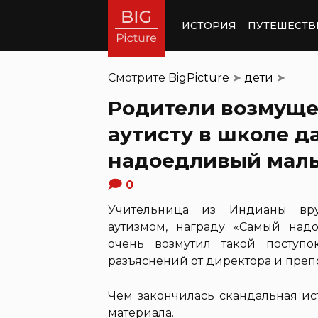
ИСТОРИЯ
ПУТЕШЕСТВ
Смотрите
BigPicture
➤
дети
➤
Родители возмущен
аутисту в школе д
надоедливый мал
0
Учительница из Индианы вруч
аутизмом, награду «Самый над
очень возмутил такой поступ
разъяснений от директора и пре
Чем закончилась скандальная ис
материала.