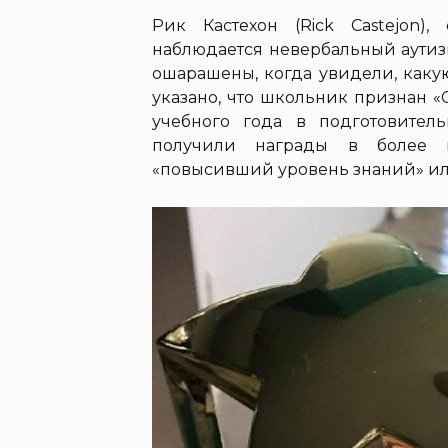
Рик Кастехон (Rick Castejon),
наблюдается невербальный аутизм,
ошарашены, когда увидели, каку
указано, что школьник признан 
учебного года в подготовите
получили награды в более п
«повысивший уровень знаний» ил