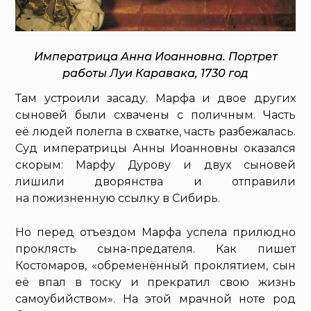
Императрица Анна Иоанновна. Портрет
работы Луи Каравака, 1730 год
Там устроили засаду. Марфа и двое других
сыновей были схвачены с поличным. Часть
её людей полегла в схватке, часть разбежалась.
Суд императрицы Анны Иоанновны оказался
скорым: Марфу Дурову и двух сыновей
лишили дворянства и отправили
на пожизненную ссылку в Сибирь.
Но перед отъездом Марфа успела прилюдно
проклясть сына-предателя. Как пишет
Костомаров, «обременённый проклятием, сын
её впал в тоску и прекратил свою жизнь
самоубийством». На этой мрачной ноте род