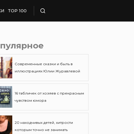
КИ
TOP 100
Поиск
пулярное
Современные сказки и быль в
иллюстрациях Юлии Журавлевой
16 табличек от хозяев с прекрасным
чувством юмора
20 находчивых детей, хитрости
которым точно не занимать