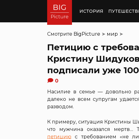
ИСТОРИЯ
ПУТЕШЕСТВ
Смотрите
BigPicture
➤
мир
➤
Петицию с требов
Кристину Шидуков
подписали уже 100
0
Насилие в семье — довольно ра
далеко не всем супругам удаетс
разводом.
К примеру, ситуация Кристины Ш
что мужчина оказался мертв… 
петицию
с требованием «не ли