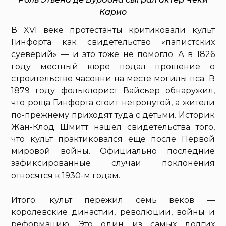
Карио
В XVI веке протестанты критиковали культ
Гинфорта как свидетельство «папистских
суеверий» — и это тоже не помогло. А в 1826
году местный кюре подал прошение о
строительстве часовни на месте могилы пса. В
1879 году фольклорист Вайсьер обнаружил,
что роща Гинфорта стоит нетронутой, а жители
по-прежнему приходят туда с детьми. Историк
Жан-Клод Шмитт нашёл свидетельства того,
что культ практиковался ещё после Первой
мировой войны. Официально последние
зафиксированные случаи поклонения
относятся к 1930-м годам.
Итого: культ пережил семь веков —
королевские династии, революции, войны и
реформацию. Это один из самых долгих