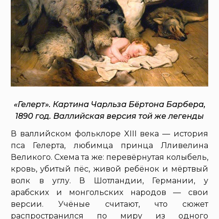
«Гелерт». Картина Чарльза Бёртона Барбера,
1890 год. Валлийская версия той же легенды
В валлийском фольклоре XIII века — история
пса Гелерта, любимца принца Лливелина
Великого. Схема та же: перевёрнутая колыбель,
кровь, убитый пёс, живой ребёнок и мёртвый
волк в углу. В Шотландии, Германии, у
арабских и монгольских народов — свои
версии. Учёные считают, что сюжет
распространился по миру из одного