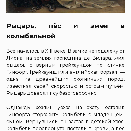
Рыцарь, пёс и змея в
колыбельной
Всё началось в XIII веке. В замке неподалёку от
Лиона, на землях господина де Вилара, жил
рыцарь с верным грейхаундом по кличке
Гинфорт. Грейхаунд, или английская борзая, —
одна из древнейших охотничьих пород,
известная своей скоростью и острым чутьём.
Рыцарь доверял псу безоговорочно.
Однажды хозяин уехал на охоту, оставив
Гинфорта сторожить колыбель с младенцем-
сыном. Вернувшись, он застал в детской хаос:
колыбель перевёрнута, постель в крови, а пёс