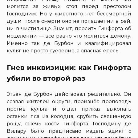
молится за живых, стоя перед престолом
Господним. Но у животного нет бессмертной
души: после смерти оно не попадает ни в рай,
ни в чистилище. Значит, просить Гинфорта об
исцелении — всё равно что молиться демону.
Именно так де Бурбон и квалифицировал
культ: не просто суеверие, а опасная ересь.
Гнев инквизиции: как Гинфорта
убили во второй раз
Этьен де Бурбон действовал решительно. Он
созвал жителей округи, произнёс проповедь
против культа и отдал приказ: выкопать
останки пса из колодца, срубить священную
рощу, сжечь кости Гинфорта. Господину де
Вилару было предписано издать эдикт с