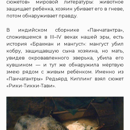
сюжетов» мировой литературы: животное
защищает ребёнка, хозяин убивает его в гневе,
потом обнаруживает правду.
В индийском сборнике «Панчатантра»,
сложившемся в III–IV веках нашей эры, есть
история «Брахман и мангуст»: мангуст убил
кобру, защищавшую сына хозяина, но мать,
увидев окровавленного зверька, убила его
кувшином — и тут же обнаружила мёртвую
змею рядом с живым ребёнком. Именно из
«Панчатантры» Редьярд Киплинг взял сюжет
«Рики-Тикки-Тави».