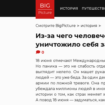
ИСТОРИЯ
ПУТЕШЕСТВ
Смотрите
BigPicture
➤
история
➤
Из-за чего человеч
уничтожило себя з
0
18 июня отмечают Международный
Но паника — это не слабость от
выглядит нелепо. Он машет рука
людей — это уже беда. За один д
армии по ложной тревоге. Она п
убеждала миллионы людей в иноп
истории о том, как страх меняет 
А повод 18 июня — задуматься, ка