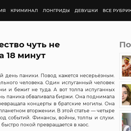
ИЯ
КРИМИНАЛ
ЛОНГРИДЫ
ДЕВУШКИ
ВСЕ РУБРИ
ество чуть не
По
а 18 минут
 день паники. Повод кажется несерьёзным.
дельного человека. Один испуганный человек
ми и бежит не туда. А вот толпа испуганных
ень паника обваливала биржи. Она поднимала
ревращала концерты в братские могилы. Она
ланетном вторжении. В этой статье — четыре
ход событий. Финансы, войны, толпы и слухи.
к быстро покой превращается в хаос.