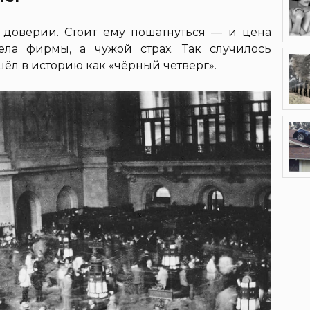
доверии. Стоит ему пошатнуться — и цена
ела фирмы, а чужой страх. Так случилось
ошёл в историю как «чёрный четверг».