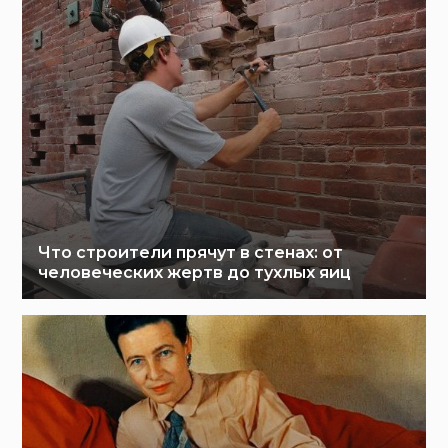
Что строители прячут в стенах: от
человеческих жертв до тухлых яиц