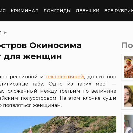
ИЯ
КРИМИНАЛ
ЛОНГРИДЫ
ДЕВУШКИ
ВСЕ РУБРИ
я
➤
остров Окиносима
По
т для женщин
 прогрессивной и
технологичной
, до сих пор
елигиозные табу. Одно из таких мест —
расположенный между третьим по величине
йским полуостровом. На этом клочке суши
о появляться женщинам.