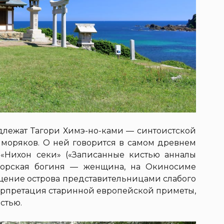
длежат Тагори Химэ-но-ками — синтоистской
моряков. О ней говорится в самом древнем
«Нихон секи» («Записанные кистью анналы
 морская богиня — женщина, на Окиносиме
ещение острова представительницами слабого
терпретация старинной европейской приметы,
стью.