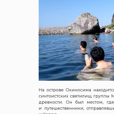
На острове Окиносима находит
синтоистских святилищ группы М
древности. Он был местом, гд
и путешественники, отправлявш