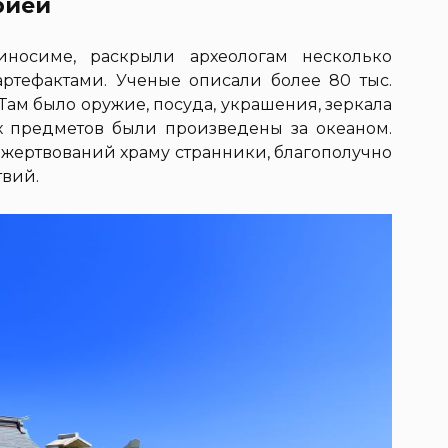
рией
иносиме, раскрыли археологам несколько
артефактами. Ученые описали более 80 тыс.
 Там было оружие, посуда, украшения, зеркала
х предметов были произведены за океаном.
ожертвований храму странники, благополучно
твий.