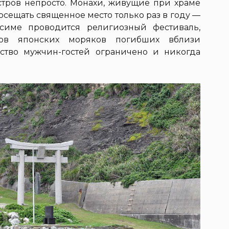
тров непросто. Монахи, живущие при храме
сещать священное место только раз в году —
симе проводится религиозный фестиваль,
ов японских моряков погибших вблизи
ство мужчин-гостей ограничено и никогда