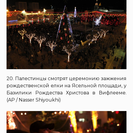
20. Палестинцы смотрят церемонию зажжения
рождественской елки на Ясельной площади, у
Базилики Рождества Христова в Вифлееме.
(AP / Nasser Shiyoukhi)