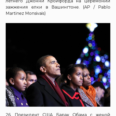
летнего Джонни Кройфорда на церемонии
зажжения елки в Вашингтоне. (AP / Pablo
Martinez Monsivais)
26. Президент США Барак Обама с женой