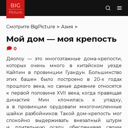
Поиск
Смотрите
BigPicture
➤
Азия
➤
Мой дом — моя крепость
0
Дяолоу — это многоэтажные дома-крепости,
которых очень много в китайском уезде
Кайпин в провинции Гуандун. Большинство
этих башен было построено в 20-х годах
прошлого века, но самые древние относятся
к первой половине XVII века, когда правящая
династия Мин клонилась к упадку,
а в провинции орудовали многочисленные
шайки разбойников. Такой дом-крепость мог
спокойно выдерживать внезапный штурм
и длительную осаду, обеспечивая своим