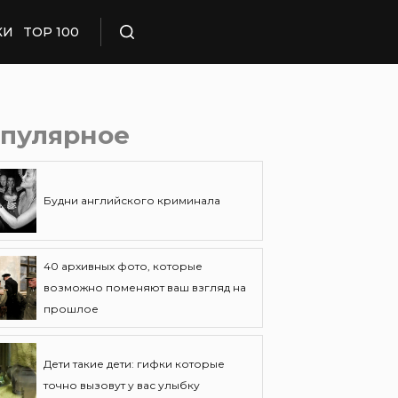
КИ
TOP 100
Поиск
пулярное
Будни английского криминала
40 архивных фото, которые
возможно поменяют ваш взгляд на
прошлое
Дети такие дети: гифки которые
точно вызовут у вас улыбку