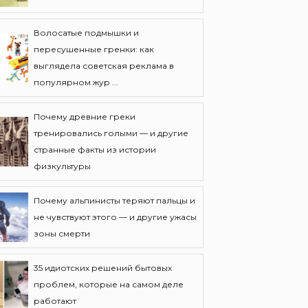
Волосатые подмышки и
пересушенные гренки: как
выглядела советская реклама в
популярном жур ...
Почему древние греки
тренировались голыми — и другие
странные факты из истории
физкультуры
Почему альпинисты теряют пальцы и
не чувствуют этого — и другие ужасы
зоны смерти
35 идиотских решений бытовых
проблем, которые на самом деле
работают