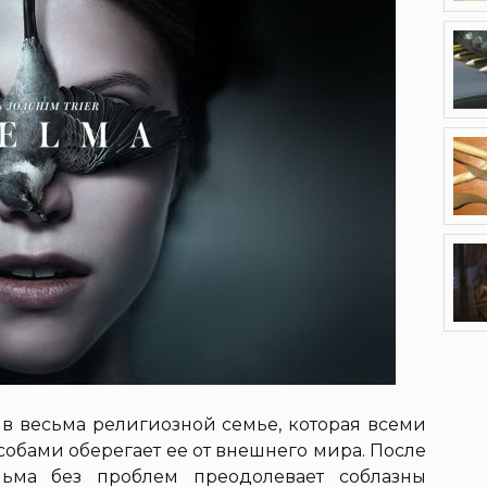
 в весьма религиозной семье, которая всеми
ами оберегает ее от внешнего мира. После
льма без проблем преодолевает соблазны