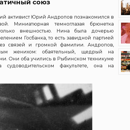
матичный союз
кий активист Юрий Андропов познакомился в
ой. Миниатюрная темноглазая брюнетка
олько внешностью. Нина была дочерью
лением Госбанка, то есть завидной партией
ез связей и громкой фамилии. Андропов,
ным женихом: обаятельный, щедрый на
и. Они оба учились в Рыбинском техникуме
 судоводительском факультете, она на