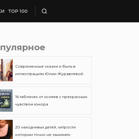
КИ
TOP 100
Поиск
пулярное
Современные сказки и быль в
иллюстрациях Юлии Журавлевой
16 табличек от хозяев с прекрасным
чувством юмора
20 находчивых детей, хитрости
которым точно не занимать