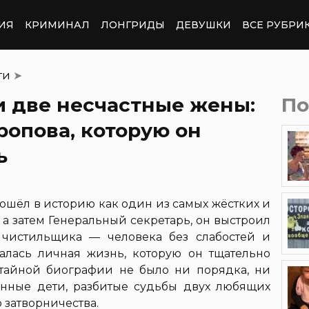
ИЯ
КРИМИНАЛ
ЛОНГРИДЫ
ДЕВУШКИ
ВСЕ РУБРИ
ти
➤
и две несчастные жены:
По
опова, которую он
ь
ёл в историю как один из самых жёстких и
 а затем Генеральный секретарь, он выстроил
 чистильщика — человека без слабостей и
алась личная жизнь, которую он тщательно
 тайной биографии не было ни порядка, ни
нные дети, разбитые судьбы двух любящих
 затворничества.