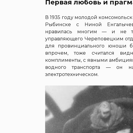
Первая любовь и праг
В 1935 году молодой комсомольс
Рыбинске с Ниной Енгалычев
нравилась многим — и не т
управляющего Череповецким отде
для провинциального юноши б
впрочем, тоже считался вид
комплименты, с явными амбициям
водного транспорта — он на
электротехническом.