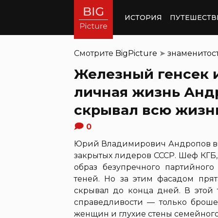
ИСТОРИЯ
ПУТЕШЕСТВ
Смотрите
BigPicture
➤
знаменитос
Железный генсек 
личная жизнь Андр
скрывал всю жизн
0
Юрий Владимирович Андропов вош
закрытых лидеров СССР. Шеф КГБ,
образ безупречного партийного
теней. Но за этим фасадом прят
скрывал до конца дней. В этой
справедливости — только броше
женщин и глухие стены семейного