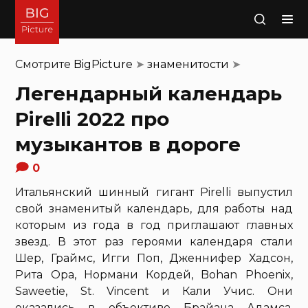
Поиск
Смотрите
BigPicture
➤
знаменитости
➤
Легендарный календарь
Pirelli 2022 про
музыкантов в дороге
0
Итальянский шинный гигант Pirelli выпустил
свой знаменитый календарь, для работы над
которым из года в год приглашают главных
звезд. В этот раз героями календаря стали
Шер, Граймс, Игги Поп, Дженнифер Хадсон,
Рита Ора, Нормани Кордей, Bohan Phoenix,
Saweetie, St. Vincent и Кали Учис. Они
оказались в объективе Брайана Адамса,