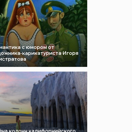
мантика с юмором от
дожника-карикатуриста Игоря
истратова
йна колонн калифорнийского