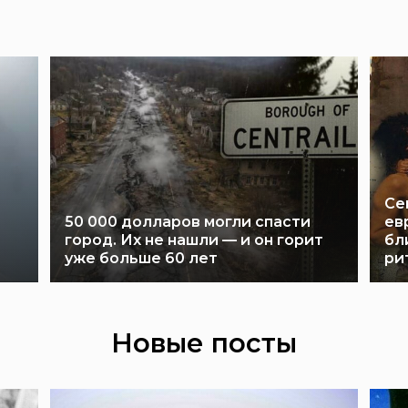
Се
50 000 долларов могли спасти
ев
город. Их не нашли — и он горит
бл
уже больше 60 лет
ри
Новые посты