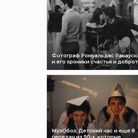
Фотограф Ромуальдас Ракауск
и его хроники счастья и добро
МузОбоз, Детский час и еще 8
передач из 90-х, которые