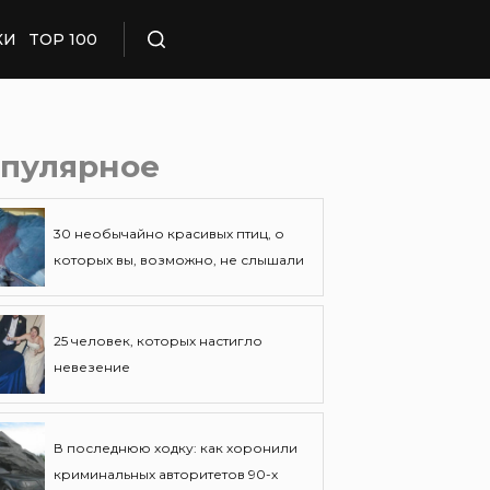
КИ
TOP 100
Поиск
пулярное
30 необычайно красивых птиц, о
которых вы, возможно, не слышали
25 человек, которых настигло
невезение
В последнюю ходку: как хоронили
криминальных авторитетов 90-х