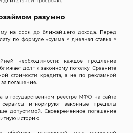
и длительной просрочке.
розаймом разумно
мму на срок до ближайшего дохода. Перед
ату по формуле «сумма × дневная ставка ×
.
йней необходимости: каждое продление
ближает долг к законному потолку. Сравните
ой стоимости кредита, а не по рекламной
 за погашение.
а в государственном реестре МФО на сайте
 сервисы игнорируют законные пределы
ыше допустимой. Своевременное погашение
дитную историю.
ли обойтись рассрочкой или отсрочкой