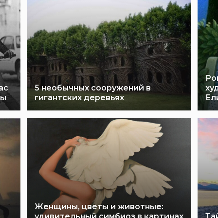
Ро
ас
5 необычных сооружений в
ху
ты
гигантских деревьях
Ел
Женщины, цветы и животные:
удивительный симбиоз в картинах
Та