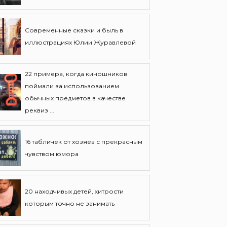
Современные сказки и быль в
иллюстрациях Юлии Журавлевой
22 примера, когда киношников
поймали за использованием
обычных предметов в качестве
реквиз ...
16 табличек от хозяев с прекрасным
чувством юмора
20 находчивых детей, хитрости
которым точно не занимать