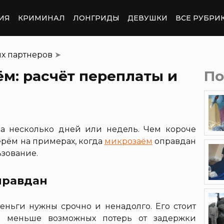
ИЯ
КРИМИНАЛ
ЛОНГРИДЫ
ДЕВУШКИ
ВСЕ РУБРИ
их партнеров
➤
м: расчёт переплаты и
По
а несколько дней или недель. Чем короче
ерём на примерах, когда
микрозаём
оправдан
ьзование.
правдан
еньги нужны срочно и ненадолго. Его стоит
ся меньше возможных потерь от задержки