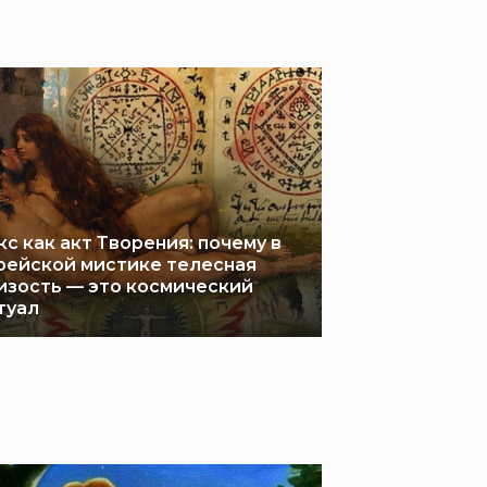
кс как акт Творения: почему в
рейской мистике телесная
изость — это космический
туал