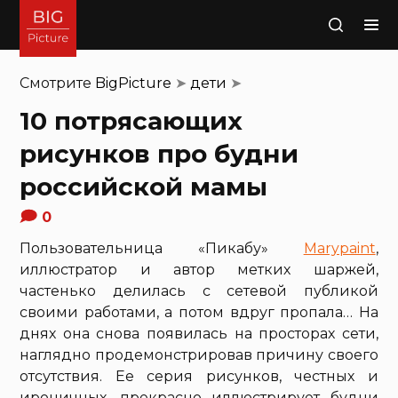
Поиск
Смотрите
BigPicture
➤
дети
➤
10 потрясающих
рисунков про будни
российской мамы
0
Пользовательница «Пикабу»
Marypaint
,
иллюстратор и автор метких шаржей,
частенько делилась с сетевой публикой
своими работами, а потом вдруг пропала… На
днях она снова появилась на просторах сети,
наглядно продемонстрировав причину своего
отсутствия. Ее серия рисунков, честных и
ироничных, прекрасно иллюстрирует будни