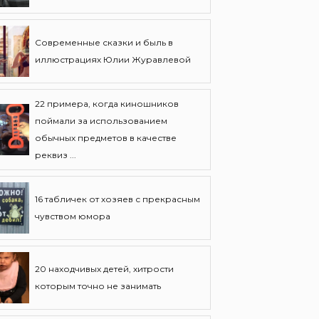
Современные сказки и быль в
иллюстрациях Юлии Журавлевой
22 примера, когда киношников
поймали за использованием
обычных предметов в качестве
реквиз ...
16 табличек от хозяев с прекрасным
чувством юмора
20 находчивых детей, хитрости
которым точно не занимать