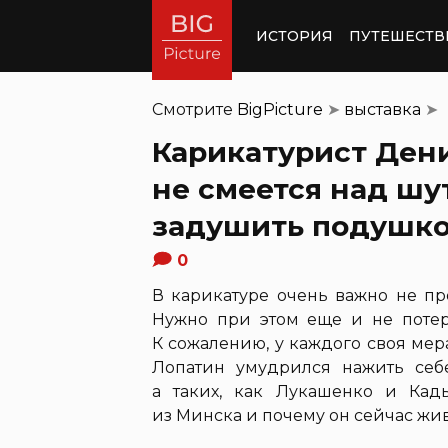
ИСТОРИЯ
ПУТЕШЕСТВ
Смотрите
BigPicture
➤
выставка
➤
Карикатурист Дени
не смеется над шу
задушить подушк
0
В карикатуре очень важно не пр
Нужно при этом еще и не поте
К сожалению, у каждого своя ме
Лопатин умудрился нажить себ
а таких, как Лукашенко и Кады
из Минска и почему он сейчас жи