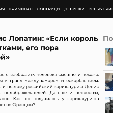
ИЯ
КРИМИНАЛ
ЛОНГРИДЫ
ДЕВУШКИ
ВСЕ РУБРИ
с Лопатин: «Если король
По
тками, его пора
ой»
осто изобразить человека смешно и похоже.
рять грань между юмором и оскорблением.
ра и поэтому российский карикатурист Денис
е недоброжелателей. Да еще и непростых,
ров. Как это получилось у карикатуриста
вет во Франции?