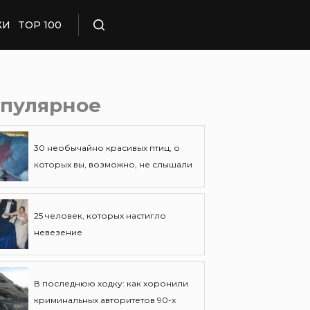
КИ
TOP 100
Поиск
пулярное
30 необычайно красивых птиц, о
которых вы, возможно, не слышали
25 человек, которых настигло
невезение
В последнюю ходку: как хоронили
криминальных авторитетов 90-х