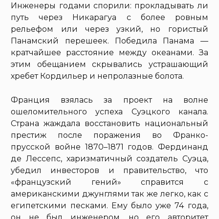
Инженеры годами спорили: прокладывать ли
путь через Никарагуа с более ровным
рельефом или через узкий, но гористый
Панамский перешеек. Победила Панама —
кратчайшее расстояние между океанами. За
этим обещанием скрывались устрашающий
хребет Кордильер и непролазные болота.
Франция взялась за проект на волне
ошеломительного успеха Суэцкого канала.
Страна жаждала восстановить национальный
престиж после поражения во Франко-
прусской войне 1870–1871 годов. Фердинанд
де Лессепс, харизматичный создатель Суэца,
убедил инвесторов и правительство, что
«французский гений» справится с
американскими джунглями так же легко, как с
египетскими песками. Ему было уже 74 года,
он не был инженером, но его авторитет