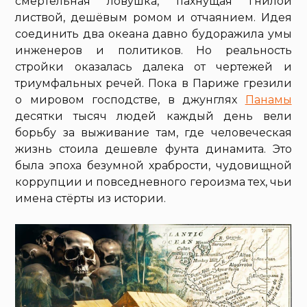
смертельная ловушка, пахнущая гнилой
листвой, дешёвым ромом и отчаянием. Идея
соединить два океана давно будоражила умы
инженеров и политиков. Но реальность
стройки оказалась далека от чертежей и
триумфальных речей. Пока в Париже грезили
о мировом господстве, в джунглях
Панамы
десятки тысяч людей каждый день вели
борьбу за выживание там, где человеческая
жизнь стоила дешевле фунта динамита. Это
была эпоха безумной храбрости, чудовищной
коррупции и повседневного героизма тех, чьи
имена стёрты из истории.