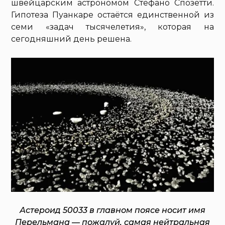
швейцарским астрономом Стефано Спозетти.
Гипотеза Пуанкаре остаётся единственной из
семи «задач тысячелетия», которая на
сегодняшний день решена.
Астероид 50033 в главном поясе носит имя
Перельмана — пожалуй, самая нейтральная