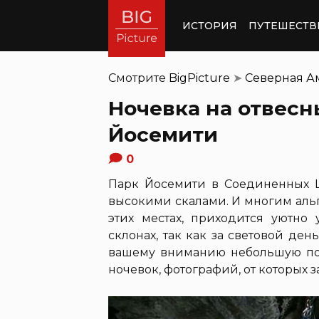
ИСТОРИЯ
ПУТЕШЕСТВ
Смотрите
BigPicture
➤
Северная А
Ночевка на отвесн
Йосемити
0
Парк Йосемити в Соединенных Ш
высокими скалами. И многим аль
этих местах, приходится уютно 
склонах, так как за световой де
вашему вниманию небольшую под
ночевок, фотографий, от которых з