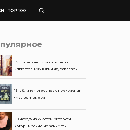
КИ
TOP 100
Поиск
пулярное
Современные сказки и быль в
иллюстрациях Юлии Журавлевой
16 табличек от хозяев с прекрасным
чувством юмора
20 находчивых детей, хитрости
которым точно не занимать