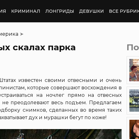
ИЯ
КРИМИНАЛ
ЛОНГРИДЫ
ДЕВУШКИ
ВСЕ РУБРИ
мерика
➤
ых скалах парка
По
татах известен своими отвесными и очень
пинистам, которые совершают восхождения в
устраиваться на ночлег прямо на отвесных
нь не преодолевают весь подъем. Предлагаем
борку снимков, сделанных во время таких
ахватывает дух и мурашки бегут по коже!