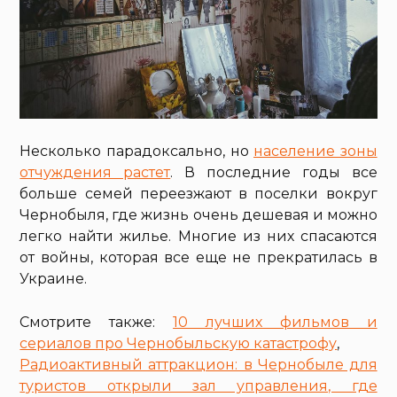
Несколько парадоксально, но
население зоны
отчуждения растет
. В последние годы все
больше семей переезжают в поселки вокруг
Чернобыля, где жизнь очень дешевая и можно
легко найти жилье. Многие из них спасаются
от войны, которая все еще не прекратилась в
Украине.
Смотрите также:
10 лучших фильмов и
сериалов про Чернобыльскую катастрофу
,
Радиоактивный аттракцион: в Чернобыле для
туристов открыли зал управления, где