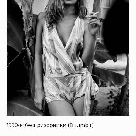
1990-е: беспризорники (© tumblr)