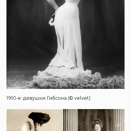
1910-е: девушки Гибсона (© velvet)