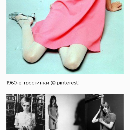
1960-е: тростинки (© pinterest)