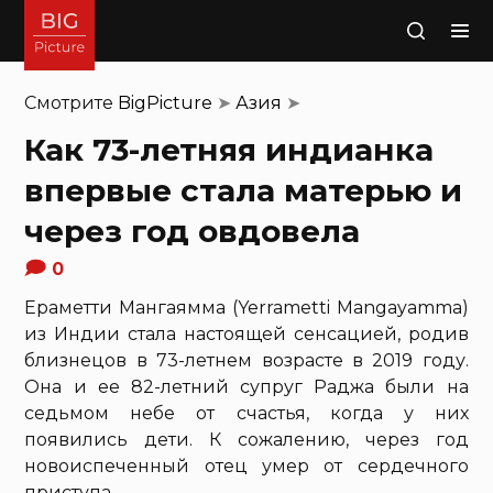
Поиск
Смотрите
BigPicture
➤
Азия
➤
Как 73-летняя индианка
впервые стала матерью и
через год овдовела
0
Ераметти Мангаямма (Yerrametti Mangayamma)
из Индии стала настоящей сенсацией, родив
близнецов в 73-летнем возрасте в 2019 году.
Она и ее 82-летний супруг Раджа были на
седьмом небе от счастья, когда у них
появились дети. К сожалению, через год
новоиспеченный отец умер от сердечного
приступа.