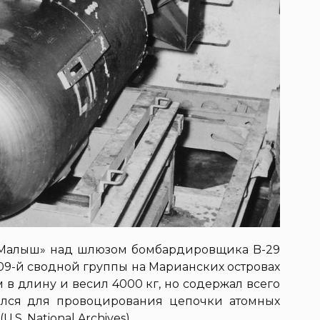
«Малыш» над шлюзом бомбардировщика B-29
 509-й сводной группы на Марианских островах
м в длину и весил 4000 кг, но содержал всего
вался для провоцирования цепочки атомных
S. National Archives)