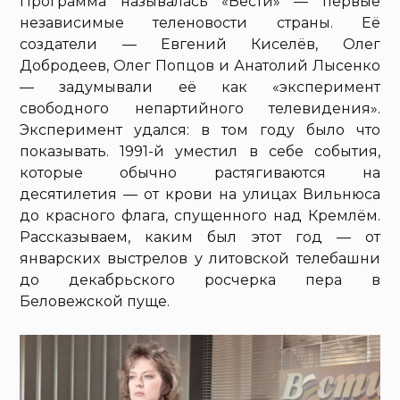
Программа называлась «Вести» — первые
независимые теленовости страны. Её
создатели — Евгений Киселёв, Олег
Добродеев, Олег Попцов и Анатолий Лысенко
— задумывали её как «эксперимент
свободного непартийного телевидения».
Эксперимент удался: в том году было что
показывать. 1991-й уместил в себе события,
которые обычно растягиваются на
десятилетия — от крови на улицах Вильнюса
до красного флага, спущенного над Кремлём.
Рассказываем, каким был этот год — от
январских выстрелов у литовской телебашни
до декабрьского росчерка пера в
Беловежской пуще.