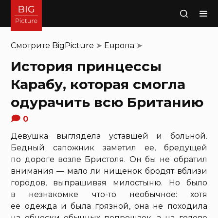
Поиск
Смотрите
BigPicture
➤
Европа
➤
История принцессы
Карабу, которая смогла
одурачить всю Британию
0
Девушка выглядела уставшей и больной.
Бедный сапожник заметил ее, бредущей
по дороге возле Бристоля. Он бы не обратил
внимания — мало ли нищенок бродят вблизи
городов, выпрашивая милостыню. Но было
в незнакомке что-то необычное: хотя
ее одежда и была грязной, она не походила
на обноски обычных попрошаек, а на голове