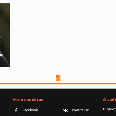
ые
1
Мы в соцсетях
О сай
BigPic
Facebook
Вконтакте