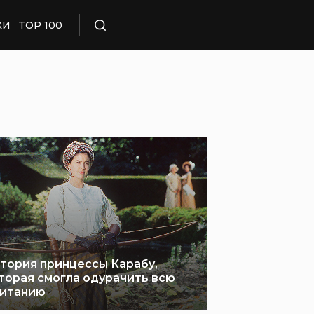
КИ
TOP 100
Поиск
тория принцессы Карабу,
торая смогла одурачить всю
итанию