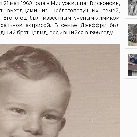
1 мая 1960 года в Милуоки, штат Висконсин,
т выходцами из неблагополучных семей,
п. Его отец был известным ученым-химиком
атральной актрисой. В семье Джеффри был
адший брат Дэвид, родившийся в 1966 году.