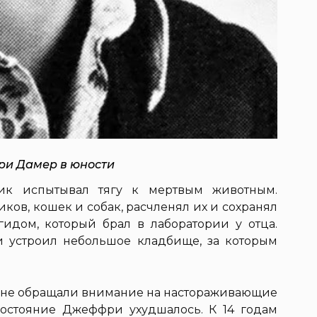
и Дамер в юности
чик испытывал тягу к мертвым животным.
ков, кошек и собак, расчленял их и сохранял
гидом, который брал в лаборатории у отца.
 устроил небольшое кладбище, за которым
й, не обращали внимание на настораживающие
состояние Джеффри ухудшалось. К 14 годам