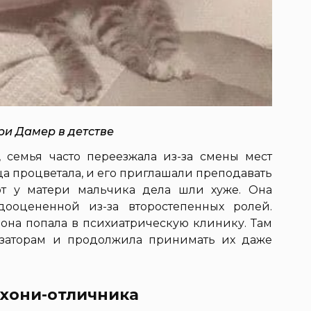
и Дамер в детстве
семья часто переезжала из-за смены мест
ца процветала, и его приглашали преподавать
от у матери мальчика дела шли хуже. Она
дооцененной из-за второстепенных ролей.
 она попала в психиатрическую клинику. Там
изаторам и продолжила принимать их даже
ихони-отличника