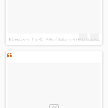
Публикация от The Rich Kids of Switzerland (@richkidsofswiss)
А