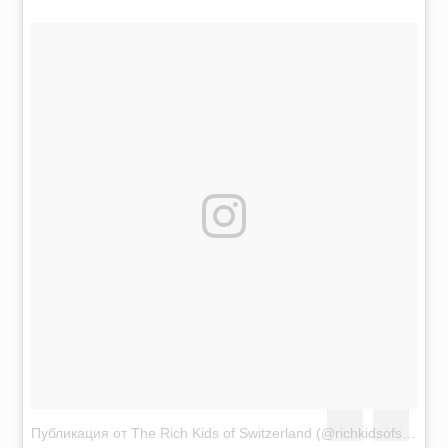
Публикация от The Rich Kids of Switzerland (@richkidsofswiss)
А