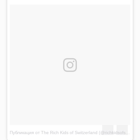
Публикация от The Rich Kids of Switzerland (@richkidsofswiss)
Я