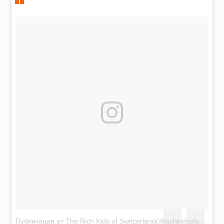
Публикация от The Rich Kids of Switzerland(@richkidsofswiss)
Я