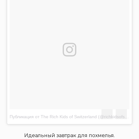
Публикация от The Rich Kids of Switzerland (@richkidsofswiss)
Я
Идеальный завтрак для похмелья.