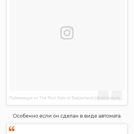
Публикация от The Rich Kids of Switzerland (@richkidsofswiss)
Я
Особенно если он сделан в виде автомата.