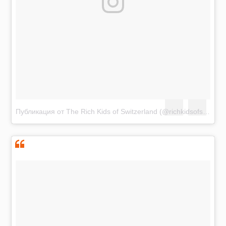
Публикация от The Rich Kids of Switzerland (@richkidsofswiss)
А