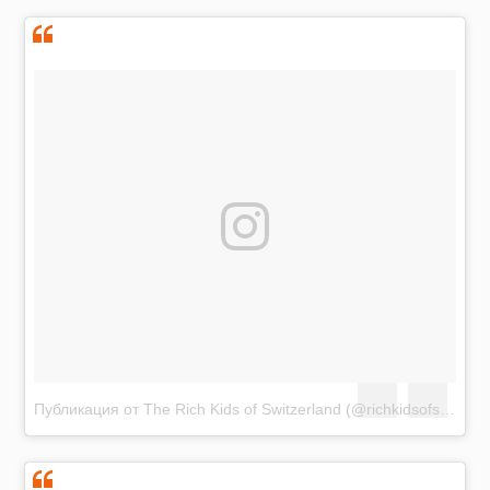
Публикация от The Rich Kids of Switzerland (@richkidsofswiss)
Д