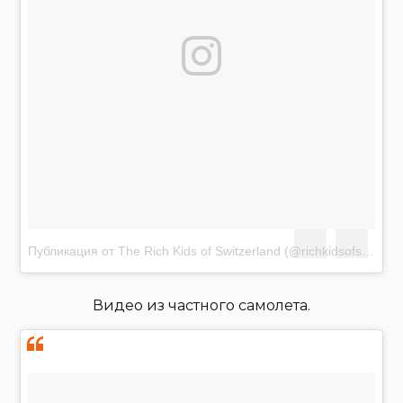
Публикация от The Rich Kids of Switzerland (@richkidsofswiss)
Я
Видео из частного самолета.