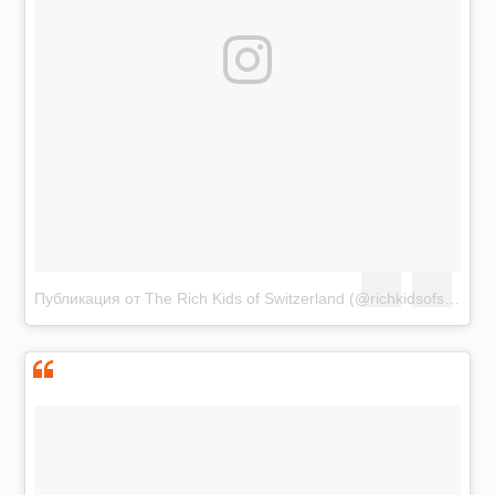
Публикация от The Rich Kids of Switzerland (@richkidsofswiss)
Я