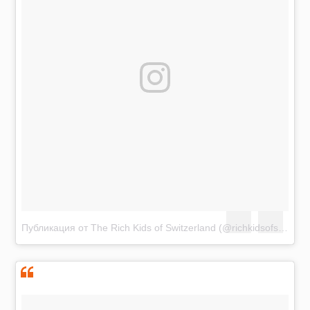
Публикация от The Rich Kids of Switzerland (@richkidsofswiss)
А