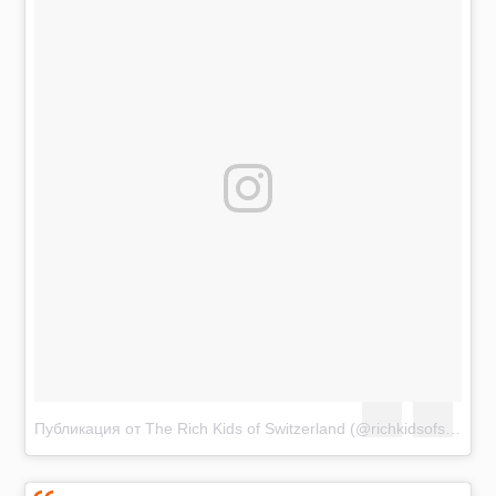
Публикация от The Rich Kids of Switzerland (@richkidsofswiss)
А