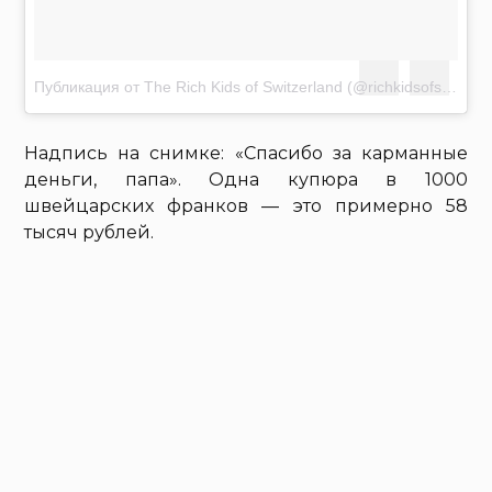
Публикация от The Rich Kids of Switzerland (@richkidsofswiss)
А
Надпись на снимке: «Спасибо за карманные
деньги, папа». Одна купюра в 1000
швейцарских франков — это примерно 58
тысяч рублей.