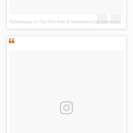
Публикация от The Rich Kids of Switzerland (@richkidsofswiss)
Я