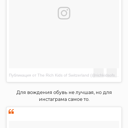
Публикация от The Rich Kids of Switzerland (@richkidsofswiss)
Ф
Для вождения обувь не лучшая, но для
инстаграма самое то.