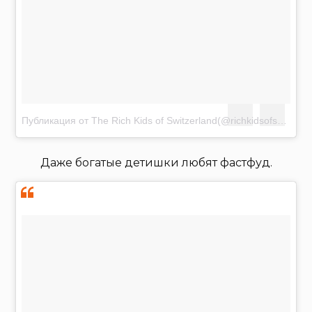
Публикация от The Rich Kids of Switzerland(@richkidsofswiss)
М
Даже богатые детишки любят фастфуд.