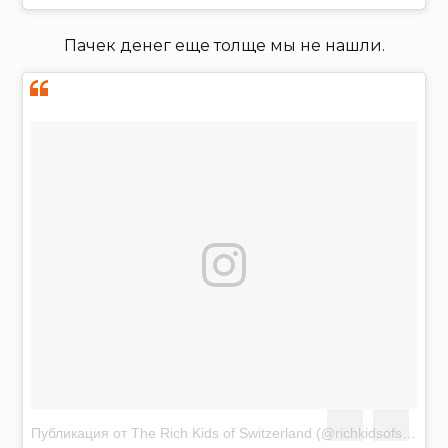
Пачек денег еще толще мы не нашли.
Публикация от The Rich Kids of Switzerland (@richkidsofswiss)
Я