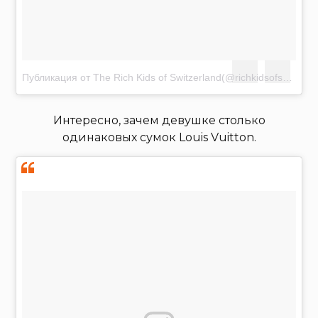
Публикация от The Rich Kids of Switzerland(@richkidsofswiss)
А
Интересно, зачем девушке столько
одинаковых сумок Louis Vuitton.