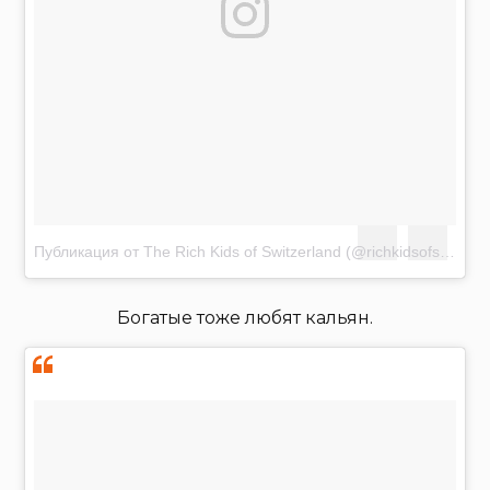
Публикация от The Rich Kids of Switzerland (@richkidsofswiss)
А
Богатые тоже любят кальян.