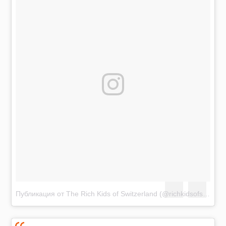
Публикация от The Rich Kids of Switzerland (@richkidsofswiss)
А