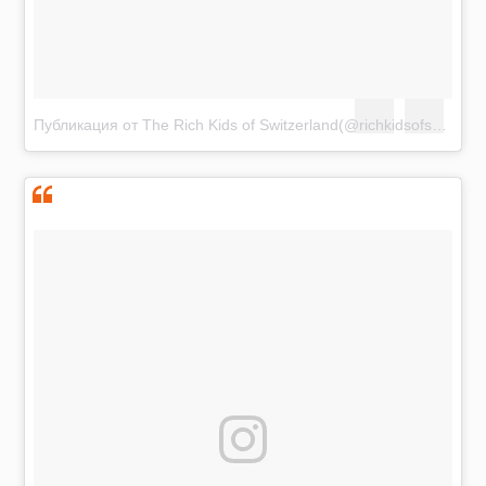
Публикация от The Rich Kids of Switzerland(@richkidsofswiss)
Я