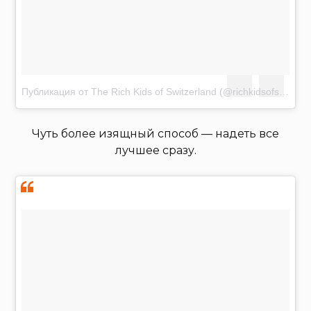
Публикация от The Rich Kids of Switzerland (@richkidsofswiss)
Ф
Чуть более изящный способ — надеть все
лучшее сразу.