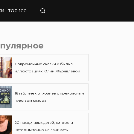
КИ
TOP 100
Поиск
пулярное
Современные сказки и быль в
иллюстрациях Юлии Журавлевой
16 табличек от хозяев с прекрасным
чувством юмора
20 находчивых детей, хитрости
которым точно не занимать