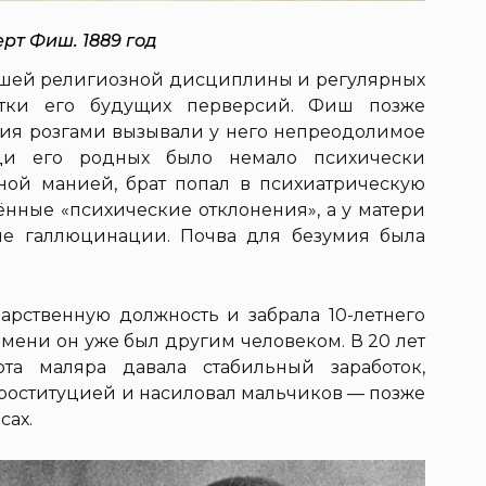
рт Фиш. 1889 год
йшей религиозной дисциплины и регулярных
стки его будущих перверсий. Фиш позже
ания розгами вызывали у него непреодолимое
еди его родных было немало психически
ной манией, брат попал в психиатрическую
ённые «психические отклонения», а у матери
ые галлюцинации. Почва для безумия была
дарственную должность и забрала 10-летнего
емени он уже был другим человеком. В 20 лет
та маляра давала стабильный заработок,
роституцией и насиловал мальчиков — позже
сах.