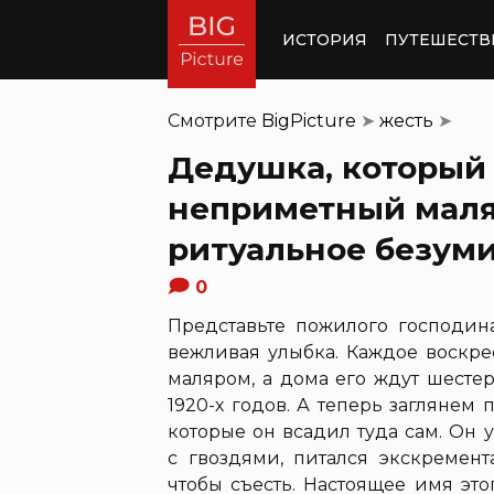
ИСТОРИЯ
ПУТЕШЕСТВ
Смотрите
BigPicture
➤
жесть
➤
Дедушка, который 
неприметный маля
ритуальное безум
0
Представьте пожилого господина
вежливая улыбка. Каждое воскре
маляром, а дома его ждут шесте
1920-х годов. А теперь заглянем п
которые он всадил туда сам. Он 
с гвоздями, питался экскремен
чтобы съесть. Настоящее имя эт