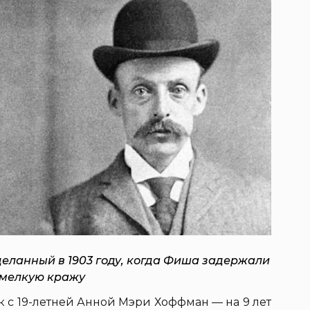
деланный в 1903 году, когда Фиша задержали
 мелкую кражу
ак с 19-летней Анной Мэри Хоффман — на 9 лет