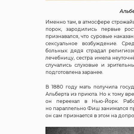
Альбе
Именно там, в атмосфере строжа
порок, зародились первые ро
признавался, что суровые наказ
сексуальное возбуждение. Ср
больных: дядя страдал религиоз
лечебницу, сестра имела неуточн
случались слуховые и зрительн
подготовлена заранее.
В 1880 году мать получила госу
Альберта из приюта. Но к тому вр
он переехал в Нью-Йорк. Рабо
но параллельно Фиш занимался п
он сам признается в этом на допро