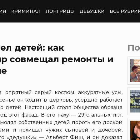
ИЯ
КРИМИНАЛ
ЛОНГРИДЫ
ДЕВУШКИ
ВСЕ РУБРИ
ел детей: как
По
р совмещал ремонты и
ие
: опрятный серый костюм, аккуратные усы,
сенье он ходит в церковь, усердно работает
ро детей. Настоящий столп общества образца
од этот фасад. В его паху — 29 стальных игл,
умолял собственных детей пороть его доской
тами и похищал чужих сыновей и дочерей,
ого «дедушки» — Альберт Фиш, и он доказал