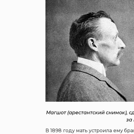
Магшот (арестантский снимок), с
за
В 1898 году мать устроила ему бр